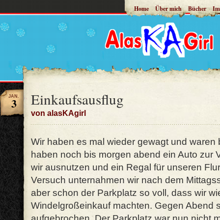
Home
Über mich
Bücher
Im
Einkaufsausflug
JAN.
3
von alasKAgirl
Wir haben es mal wieder gewagt und waren
haben noch bis morgen abend ein Auto zur V
wir ausnutzen und ein Regal für unseren Flu
Versuch unternahmen wir nach dem Mittagss
aber schon der Parkplatz so voll, dass wir w
Windelgroßeinkauf machten. Gegen Abend s
aufgebrochen. Der Parkplatz war nun nicht 