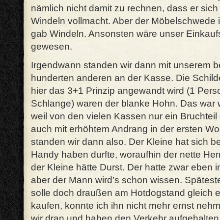
nämlich nicht damit zu rechnen, dass er sich
Windeln vollmacht. Aber der Möbelschwede is
gab Windeln. Ansonsten wäre unser Einkaufs
gewesen.
Irgendwann standen wir dann mit unserem 
hunderten anderen an der Kasse. Die Schilde
hier das 3+1 Prinzip angewandt wird (1 Perso
Schlange) waren der blanke Hohn. Das war w
weil von den vielen Kassen nur ein Bruchteil
auch mit erhöhtem Andrang in der ersten W
standen wir dann also. Der Kleine hat sich b
Handy haben durfte, woraufhin der nette Herr 
der Kleine hätte Durst. Der hatte zwar eben 
aber der Mann wird’s schon wissen. Späteste
solle doch draußen am Hotdogstand gleich e
kaufen, konnte ich ihn nicht mehr ernst ne
wir dran und haben den Verkehr aufgehalten