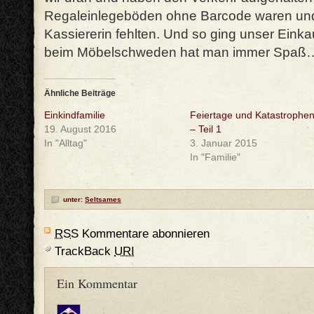
Regaleinlegeböden ohne Barcode waren und
Kassiererin fehlten. Und so ging unser Einka
beim Möbelschweden hat man immer Spaß
Ähnliche Beiträge
Einkindfamilie
Feiertage und Katastrophe
19. August 2016
– Teil 1
In "Alltag"
3. Januar 2015
In "Familie"
unter:
Seltsames
RSS
Kommentare abonnieren
TrackBack
URI
Ein Kommentar