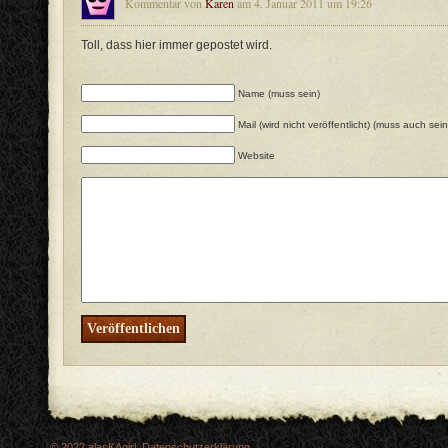
Kommentar von
Karen
am 4. Januar 2011 um 19:26
Toll, dass hier immer gepostet wird.
Name (muss sein)
Mail (wird nicht veröffentlicht) (muss auch sein
Website
© 2022
alasKAgirl
.
Datenschutzerklärung